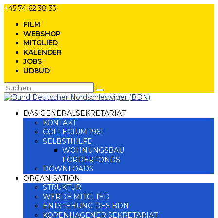
+45 74 62 38 33
FILM
WEBSHOP
MITGLIED
KALENDER
JOBS
UDBUD
DAS GENERALSEKRETARIAT
KONTAKT
COLLEGIUM 1961
SELBSTHILFE
WOHNUNGSBAU
FÖRDERFONDS
DOWNLOADS
ORGANISATION
STRUKTUR
WERDE MITGLIED
ENTSTEHUNG DES BDN
KOPENHAGENER SEKRETARIAT