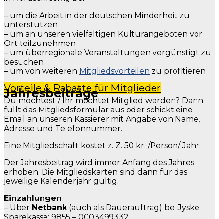
– um die Arbeit in der deutschen Minderheit zu
unterstützen
– um an unseren vielfältigen Kulturangeboten vor
Ort teilzunehmen
– um überregionale Veranstaltungen vergünstigt zu
besuchen
– um von weiteren
Mitgliedsvorteilen
zu profitieren
Vorteile & Rabatte für Mitglieder
Jahresbeiträge
Du möchtest / Ihr möchtet Mitglied werden? Dann
füllt das Mitgliedsformular aus oder schickt eine
Email an unseren Kassierer mit Angabe von Name,
Adresse und Telefonnummer.
Eine Mitgliedschaft kostet z. Z. 50 kr. /Person/ Jahr.
Der Jahresbeitrag wird immer Anfang des Jahres
erhoben. Die Mitgliedskarten sind dann für das
jeweilige Kalenderjahr gültig.
Einzahlungen
– Über
Netbank
(auch als Dauerauftrag) bei Jyske
Sparekasse: 9855 – 0003499332.