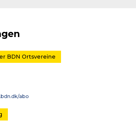
ngen
er BDN Ortsvereine
.bdn.dk/abo
g