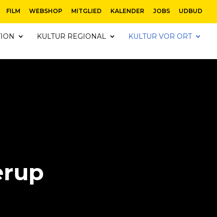
FILM
WEBSHOP
MITGLIED
KALENDER
JOBS
UDBUD
TION
KULTUR REGIONAL
KULTUR VOR ORT
erup