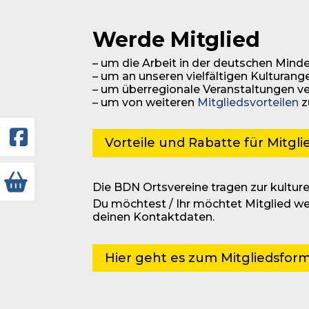
Werde Mitglied
– um die Arbeit in der deutschen Minde
– um an unseren vielfältigen Kulturan
– um überregionale Veranstaltungen v
– um von weiteren
Mitgliedsvorteilen
z
Facebook
Vorteile und Rabatte für Mitgli
Webshop
Die BDN Ortsvereine tragen zur kulturel
Du möchtest / Ihr möchtet Mitglied we
deinen Kontaktdaten.
Hier geht es zum Mitgliedsform