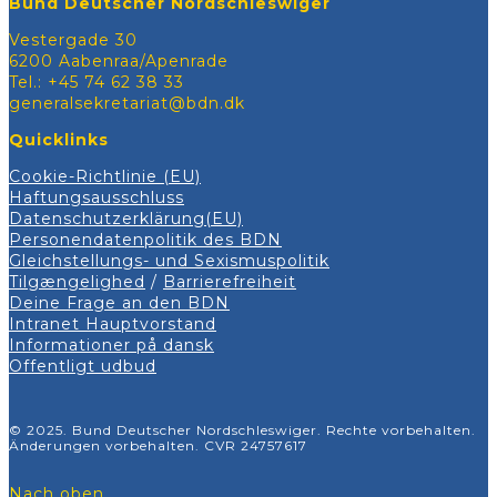
Bund Deutscher Nordschleswiger
Vestergade 30
6200 Aabenraa/Apenrade
Tel.: +45 74 62 38 33
generalsekretariat@bdn.dk
Quicklinks
Cookie-Richtlinie (EU)
Haftungsausschluss
Datenschutzerklärung(EU)
Personendatenpolitik des BDN
Gleichstellungs- und Sexismuspolitik
Tilgængelighed
/
Barrierefreiheit
Deine Frage an den BDN
Intranet Hauptvorstand
Informationer på dansk
Offentligt udbud
© 2025. Bund Deutscher Nordschleswiger. Rechte vorbehalten.
Änderungen vorbehalten. CVR 24757617
Nach oben