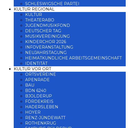
SCHLESWIGSCHE PARTEI
KULTUR REGIONAL
KULTUR
THEATERABO
JUGENDMUSIKFOND
DEUTSCHER TAG
MUSIKVEREINIGUNG
KINDERCHOR 2026
INFOVERANSTALTUNG
NEUJAHRSTAGUNG
HEIMATKUNDLICHE ARBEITSGEMEINSCHAFT
IDENTITÄT
KULTUR VOR ORT
ORTSVEREINE
APENRADE
BAU
BDN 6240
BJOLDERUP
FÖRDEKREIS
HADERSLEBEN
HOYER
RENZ-JÜNDEWATT
ROTHENKRUG