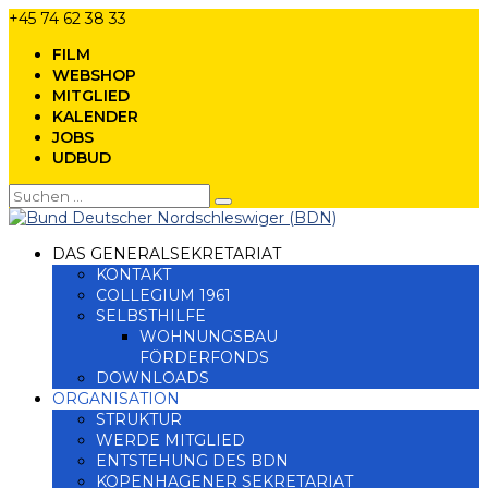
+45 74 62 38 33
FILM
WEBSHOP
MITGLIED
KALENDER
JOBS
UDBUD
DAS GENERALSEKRETARIAT
KONTAKT
COLLEGIUM 1961
SELBSTHILFE
WOHNUNGSBAU
FÖRDERFONDS
DOWNLOADS
ORGANISATION
STRUKTUR
WERDE MITGLIED
ENTSTEHUNG DES BDN
KOPENHAGENER SEKRETARIAT