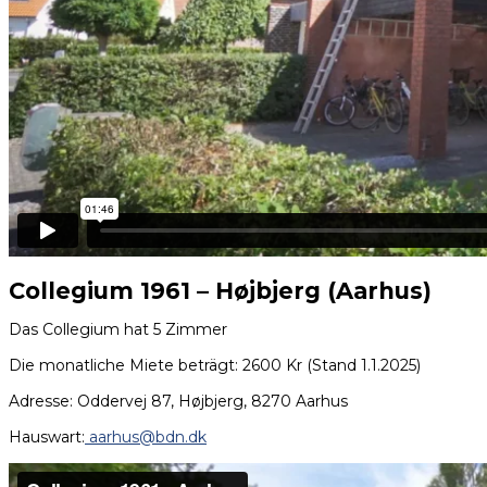
Collegium 1961 – Højbjerg (Aarhus)
Das Collegium hat 5 Zimmer
Die monatliche Miete beträgt: 2600 Kr (Stand 1.1.2025)
Adresse: Oddervej 87, Højbjerg, 8270 Aarhus
Hauswart:
aarhus@bdn.dk