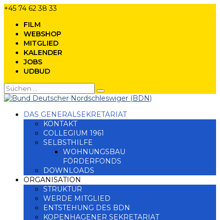
+45 74 62 38 33
FILM
WEBSHOP
MITGLIED
KALENDER
JOBS
UDBUD
DAS GENERALSEKRETARIAT
KONTAKT
COLLEGIUM 1961
SELBSTHILFE
WOHNUNGSBAU
FÖRDERFONDS
DOWNLOADS
ORGANISATION
STRUKTUR
WERDE MITGLIED
ENTSTEHUNG DES BDN
KOPENHAGENER SEKRETARIAT