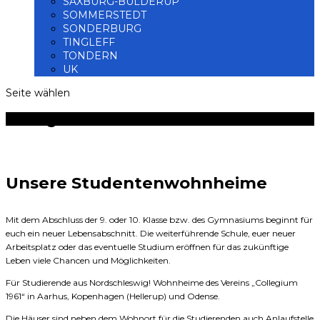
SAXBURG-BÜLDERUP
SOMMERSTEDT
SONDERBURG
TINGLEFF
TONDERN
UK
Seite wählen
Collegium 1961
Unsere Studenten­wohnheime
Mit dem Abschluss der 9. oder 10. Klasse bzw. des Gymnasiums beginnt für
euch ein neuer Lebensabschnitt. Die weiterführende Schule, euer neuer
Arbeitsplatz oder das eventuelle Studium eröffnen für das zukünftige
Leben viele Chancen und Möglichkeiten.
Für Studierende aus Nordschleswig! Wohnheime des Vereins „Collegium
1961“ in Aarhus, Kopenhagen (Hellerup) und Odense.
Die Häuser sind neben dem Wohnort für die Studierenden auch Anlaufstelle