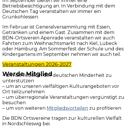
Im September bieten wir immer eine
Betriebsbesichtigung an. In Verbindung mit dem
Deutschen Tag veranstalten wir immer ein
Grünkohlessen.
Im Februar ist Generalversammlung mit Essen,
Getränken und einem Gast. Zusammen mit dem
BDN-Ortsverein Apenrade veranstalten wir auch
Fahrten zum Weihnachtsmarkt nach Kiel, Lübeck
oder Hamburg. Am Sommerfest der Schule und des
Kindergartens im September nehmen wir auch teil.
Veranstaltungen 2026-2027
Werde Mitglied
– um die Arbeit in der deutschen Minderheit zu
unterstützen
– um an unseren vielfältigen Kulturangeboten vor
Ort teilzunehmen
– um überregionale Veranstaltungen vergünstigt zu
besuchen
– um von weiteren
Mitgliedsvorteilen
zu profitieren
Die BDN Ortsvereine tragen zur kulturellen Vielfalt
in Nordschleswig bei.