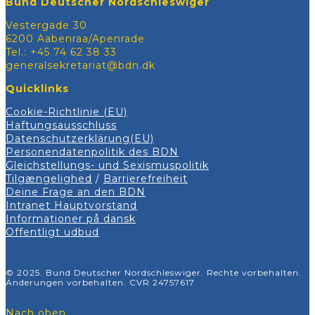
Bund Deutscher Nordschleswiger
Vestergade 30
6200 Aabenraa/Apenrade
Tel.: +45 74 62 38 33
generalsekretariat@bdn.dk
Quicklinks
Cookie-Richtlinie (EU)
Haftungsausschluss
Datenschutzerklärung(EU)
Personendatenpolitik des BDN
Gleichstellungs- und Sexismuspolitik
Tilgængelighed
/
Barrierefreiheit
Deine Frage an den BDN
Intranet Hauptvorstand
Informationer på dansk
Offentligt udbud
© 2025. Bund Deutscher Nordschleswiger. Rechte vorbehalten.
Änderungen vorbehalten. CVR 24757617
Nach oben