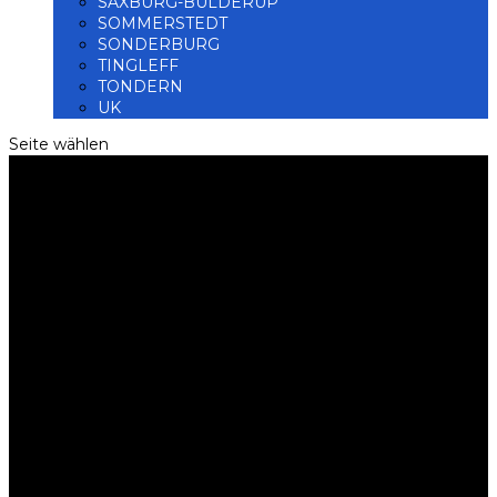
SAXBURG-BÜLDERUP
SOMMERSTEDT
SONDERBURG
TINGLEFF
TONDERN
UK
Seite wählen
BDN Ortsverein Rothenkrug