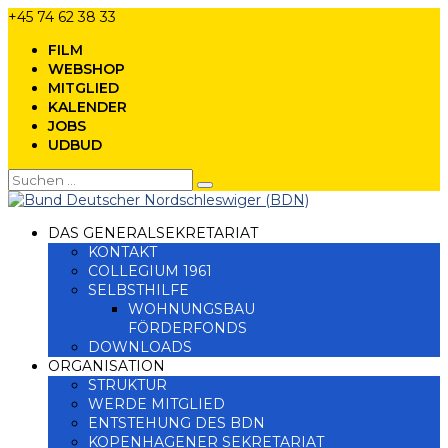
+45 74 62 38 33
FILM
WEBSHOP
MITGLIED
KALENDER
JOBS
UDBUD
DAS GENERALSEKRETARIAT
KONTAKT
COLLEGIUM 1961
SELBSTHILFE
WOHNUNGSBAU
FÖRDERFONDS
DOWNLOADS
ORGANISATION
STRUKTUR
WERDE MITGLIED
ENTSTEHUNG DES BDN
KOPENHAGENER SEKRETARIAT