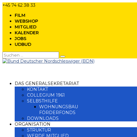
+45 74 62 38 33
FILM
WEBSHOP
MITGLIED
KALENDER
JOBS
UDBUD
DAS GENERALSEKRETARIAT
KONTAKT
COLLEGIUM 1961
SELBSTHILFE
WOHNUNGSBAU
FÖRDERFONDS
DOWNLOADS
ORGANISATION
STRUKTUR
WERDE MITGLIED