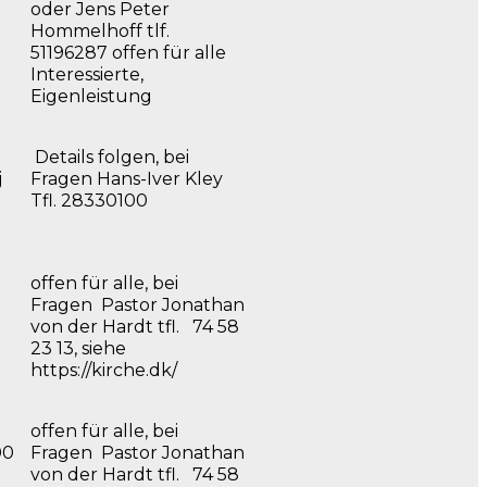
oder Jens Peter
Hommelhoff tlf.
51196287 offen für alle
Interessierte,
Eigenleistung
Details folgen, bei
j
Fragen Hans-Iver Kley
Tfl. 28330100
offen für alle, bei
Fragen Pastor Jonathan
von der Hardt tfl. 74 58
23 13, siehe
https://kirche.dk/
offen für alle, bei
00
Fragen Pastor Jonathan
von der Hardt tfl. 74 58