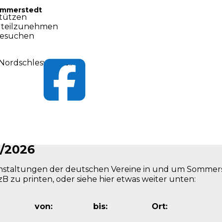
Sommerstedt
stützen
t teilzunehmen
besuchen

 Nordschleswig bei.
/2026
eranstaltungen der deutschen Vereine in und um Sommer
B zu printen, oder siehe hier etwas weiter unten:
von:
bis:
Ort: