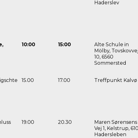
Haderslev
e,
10:00
15:00
Alte Schule in
Mölby, Tovskovve
10, 6560
Sommersted
igschte
15.00
17.00
Treffpunkt Kalvø
hluss
19.00
20.30
Maren Sørensens
Vej 1, Kelstrup, 61
Hadersleben