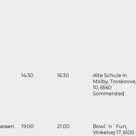
14:30
16:30
Alte Schule in
Mölby, Tovskovve
10, 6560
Sommersted
sessen
19:00
21.00
Bowl´n `Fun,
Vinkelvej 17, 6100