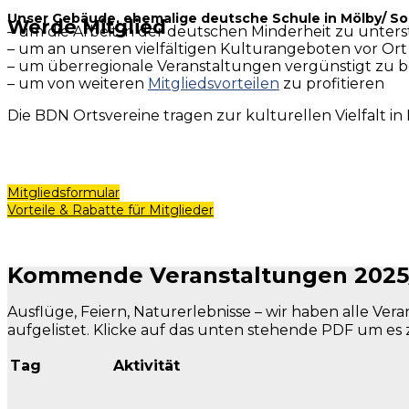
Unser Gebäude, ehemalige deutsche Schule in Mölby/ 
Werde Mitglied
– um die Arbeit in der deutschen Minderheit zu unter
– um an unseren vielfältigen Kulturangeboten vor Or
– um überregionale Veranstaltungen vergünstigt zu 
– um von weiteren
Mitgliedsvorteilen
zu profitieren
Die BDN Ortsvereine tragen zur kulturellen Vielfalt in
Mitgliedsformular
Vorteile & Rabatte für Mitglieder
Kommende Veranstaltungen 2025
Ausflüge, Feiern, Naturerlebnisse – wir haben alle V
aufgelistet. Klicke auf das unten stehende PDF um es z
Tag
Aktivität