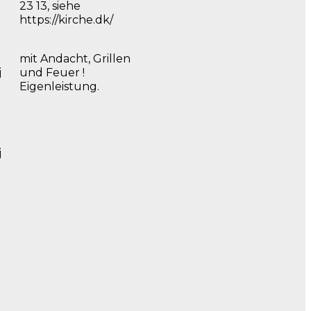
23 13, siehe
https://kirche.dk/
mit Andacht, Grillen
j
und Feuer !
Eigenleistung.
j