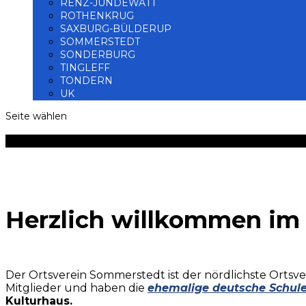
RENZ-JÜNDEWATT
ROTHENKRUG
SAXBURG-BÜLDERUP
SOMMERSTEDT
SONDERBURG
TINGLEFF
TONDERN
UK
Seite wählen
BDN Ortsverein Sommerstedt
Herzlich willkommen im
Der Ortsverein Sommerstedt ist der nördlichste Ortsve
Mitglieder und haben die
ehemalige deutsche Schule
Kulturhaus.