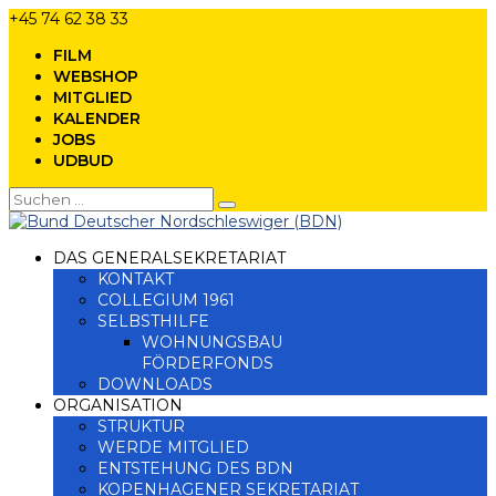
+45 74 62 38 33
FILM
WEBSHOP
MITGLIED
KALENDER
JOBS
UDBUD
DAS GENERALSEKRETARIAT
KONTAKT
COLLEGIUM 1961
SELBSTHILFE
WOHNUNGSBAU
FÖRDERFONDS
DOWNLOADS
ORGANISATION
STRUKTUR
WERDE MITGLIED
ENTSTEHUNG DES BDN
KOPENHAGENER SEKRETARIAT