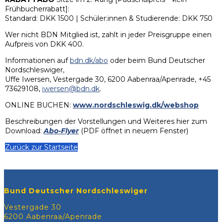
Frühbucherrabatt]:
Standard: DKK 1500 | Schüler:innen & Studierende: DKK 750
Wer nicht BDN Mitglied ist, zahlt in jeder Preisgruppe einen
Aufpreis von DKK 400.
Informationen auf
bdn.dk/abo
oder beim Bund Deutscher
Nordschleswiger,
Uffe Iwersen, Vestergade 30, 6200 Aabenraa/Apenrade, +45
73629108,
iwersen@bdn.dk
.
ONLINE BUCHEN:
www.nordschleswig.dk/webshop
Beschreibungen der Vorstellungen und Weiteres hier zum
Download:
Abo-Flyer
(PDF öffnet in neuem Fenster)
Zurück zur Startseite
Bund Deutscher Nordschleswiger
Vestergade 30
6200 Aabenraa/Apenrade