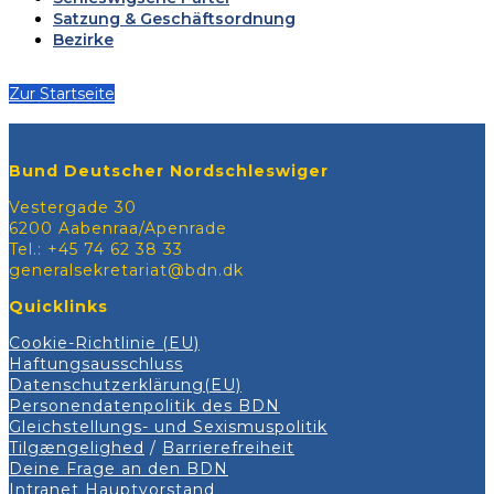
Satzung & Geschäftsordnung
Bezirke
Zur Startseite
Bund Deutscher Nordschleswiger
Vestergade 30
6200 Aabenraa/Apenrade
Tel.: +45 74 62 38 33
generalsekretariat@bdn.dk
Quicklinks
Cookie-Richtlinie (EU)
Haftungsausschluss
Datenschutzerklärung(EU)
Personendatenpolitik des BDN
Gleichstellungs- und Sexismuspolitik
Tilgængelighed
/
Barrierefreiheit
Deine Frage an den BDN
Intranet Hauptvorstand