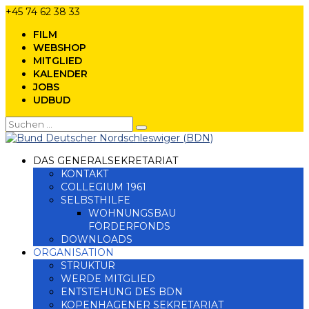
+45 74 62 38 33
FILM
WEBSHOP
MITGLIED
KALENDER
JOBS
UDBUD
DAS GENERALSEKRETARIAT
KONTAKT
COLLEGIUM 1961
SELBSTHILFE
WOHNUNGSBAU
FÖRDERFONDS
DOWNLOADS
ORGANISATION
STRUKTUR
WERDE MITGLIED
ENTSTEHUNG DES BDN
KOPENHAGENER SEKRETARIAT