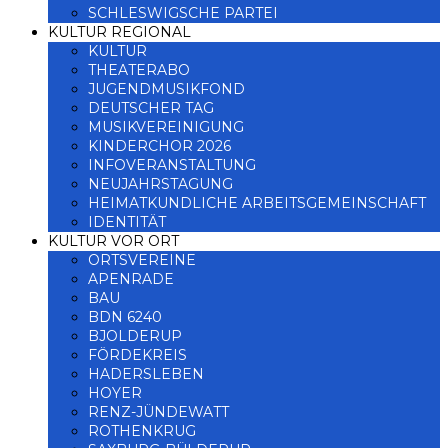
SCHLESWIGSCHE PARTEI
KULTUR REGIONAL
KULTUR
THEATERABO
JUGENDMUSIKFOND
DEUTSCHER TAG
MUSIKVEREINIGUNG
KINDERCHOR 2026
INFOVERANSTALTUNG
NEUJAHRSTAGUNG
HEIMATKUNDLICHE ARBEITSGEMEINSCHAFT
IDENTITÄT
KULTUR VOR ORT
ORTSVEREINE
APENRADE
BAU
BDN 6240
BJOLDERUP
FÖRDEKREIS
HADERSLEBEN
HOYER
RENZ-JÜNDEWATT
ROTHENKRUG