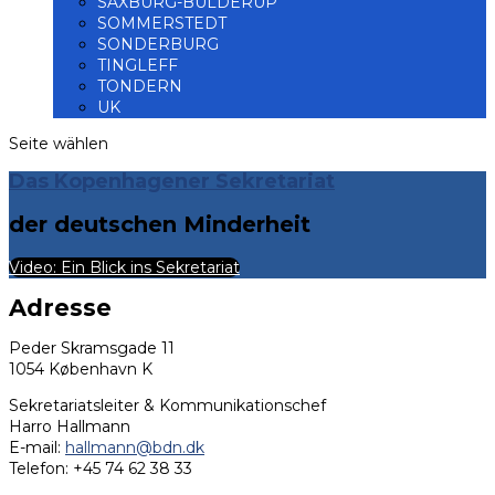
SAXBURG-BÜLDERUP
SOMMERSTEDT
SONDERBURG
TINGLEFF
TONDERN
UK
Seite wählen
Das Kopenhagener Sekretariat
der deutschen Minderheit
Video: Ein Blick ins Sekretariat
Adresse
Peder Skramsgade 11
1054 København K
Sekretariatsleiter & Kommunikationschef
Harro Hallmann
E-mail:
hallmann@bdn.dk
Telefon: +45 74 62 38 33