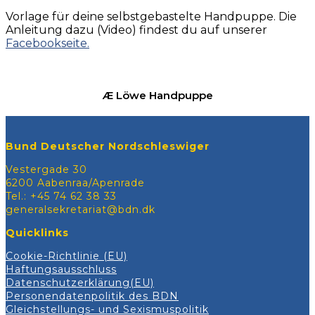
Vorlage für deine selbstgebastelte Handpuppe. Die
Anleitung dazu (Video) findest du auf unserer
Facebookseite.
Æ Löwe Handpuppe
Bund Deutscher Nordschleswiger
Vestergade 30
6200 Aabenraa/Apenrade
Tel.: +45 74 62 38 33
generalsekretariat@bdn.dk
Quicklinks
Cookie-Richtlinie (EU)
Haftungsausschluss
Datenschutzerklärung(EU)
Personendatenpolitik des BDN
Gleichstellungs- und Sexismuspolitik