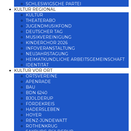
SCHLESWIGSCHE PARTEI
KULTUR REGIONAL
KULTUR
THEATERABO
JUGENDMUSIKFOND
DEUTSCHER TAG
MUSIKVEREINIGUNG
KINDERCHOR 2026
INFOVERANSTALTUNG
NEUJAHRSTAGUNG
HEIMATKUNDLICHE ARBEITSGEMEINSCHAFT
IDENTITÄT
KULTUR VOR ORT
ORTSVEREINE
APENRADE
BAU
BDN 6240
BJOLDERUP
FÖRDEKREIS
HADERSLEBEN
HOYER
RENZ-JÜNDEWATT
ROTHENKRUG