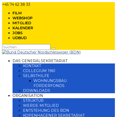
+45 74 62 38 33
FILM
WEBSHOP
MITGLIED
KALENDER
JOBS
UDBUD
DAS GENERALSEKRETARIAT
KONTAKT
COLLEGIUM 1961
SELBSTHILFE
WOHNUNGSBAU
FÖRDERFONDS
DOWNLOADS
ORGANISATION
STRUKTUR
WERDE MITGLIED
ENTSTEHUNG DES BDN
KOPENHAGENER SEKRETARIAT